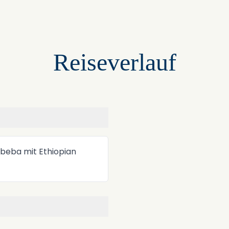
Reiseverlauf
+
−
Abeba mit Ethiopian