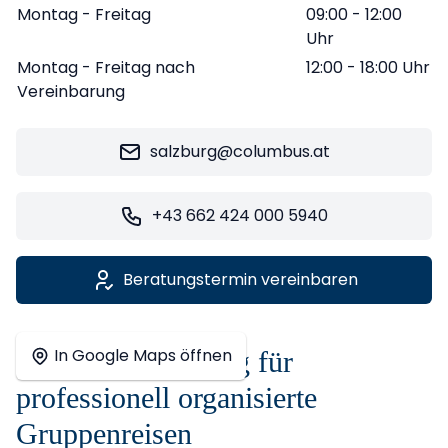
Montag - Freitag
09:00 - 12:00
Uhr
Montag - Freitag nach
12:00 - 18:00 Uhr
Vereinbarung
salzburg@columbus.at
+43 662 424 000 5940
Beratungstermin vereinbaren
Leaflet
|
©
OpenStreetMap
contributors ©
CARTO
+
In Google Maps öffnen
Reisebüro Salzburg für
−
professionell organisierte
Gruppenreisen