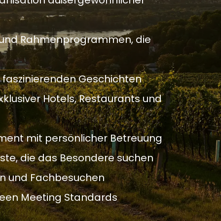
anisation außergewöhnlicher
n und Rahmenprogrammen, die
n faszinierenden Geschichten
klusiver Hotels, Restaurants und
ement mit persönlicher Betreuung
äste, die das Besondere suchen
isen und Fachbesuchen
een Meeting Standards