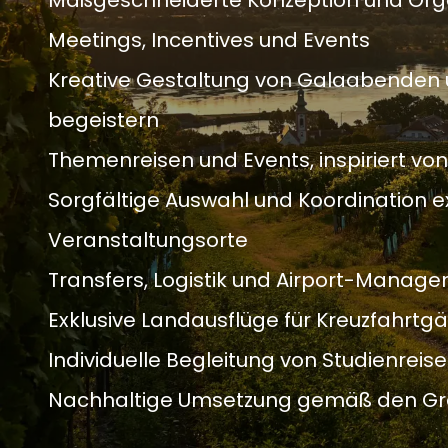
Maßgeschneiderte Konzeption und Org
Meetings, Incentives und Events
Kreative Gestaltung von Galaabende
begeistern
Themenreisen und Events, inspiriert vo
Sorgfältige Auswahl und Koordination ex
Veranstaltungsorte
Transfers, Logistik und Airport-Manag
Exklusive Landausflüge für Kreuzfahrtg
Individuelle Begleitung von Studienre
Nachhaltige Umsetzung gemäß den Gr