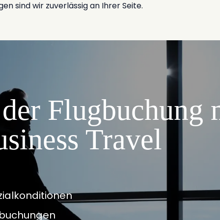
n sind wir zuverlässig an Ihrer Seite.
i der Flugbuchung 
ness Travel
zialkonditionen
ugbuchungen