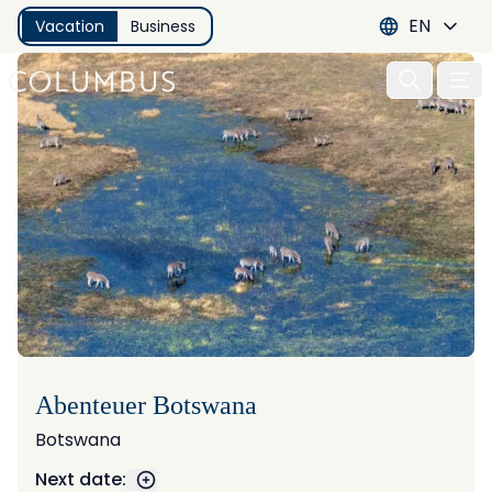
EN
Vacation
Business
Open 
Abenteuer Botswana
Botswana
Next date: