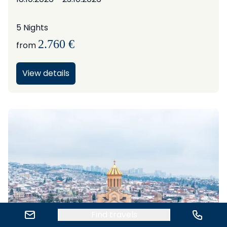
5 Nights
2.760 €
from
View details
Send E-Mail
Call
Find travels